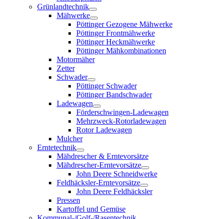
Grünlandtechnik
Mähwerke
Pöttinger Gezogene Mähwerke
Pöttinger Frontmähwerke
Pöttinger Heckmähwerke
Pöttinger Mähkombinationen
Motormäher
Zetter
Schwader
Pöttinger Schwader
Pöttinger Bandschwader
Ladewagen
Förderschwingen-Ladewagen
Mehrzweck-Rotorladewagen
Rotor Ladewagen
Mulcher
Erntetechnik
Mähdrescher & Erntevorsätze
Mähdrescher-Erntevorsätze
John Deere Schneidwerke
Feldhäcksler-Erntevorsätze
John Deere Feldhäcksler
Pressen
Kartoffel und Gemüse
Kommunal-/Golf-/Rasentechnik