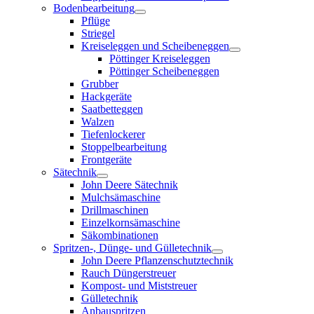
Bodenbearbeitung
Pflüge
Striegel
Kreiseleggen und Scheibeneggen
Pöttinger Kreiseleggen
Pöttinger Scheibeneggen
Grubber
Hackgeräte
Saatbetteggen
Walzen
Tiefenlockerer
Stoppelbearbeitung
Frontgeräte
Sätechnik
John Deere Sätechnik
Mulchsämaschine
Drillmaschinen
Einzelkornsämaschine
Säkombinationen
Spritzen-, Dünge- und Gülletechnik
John Deere Pflanzenschutztechnik
Rauch Düngerstreuer
Kompost- und Miststreuer
Gülletechnik
Anbauspritzen