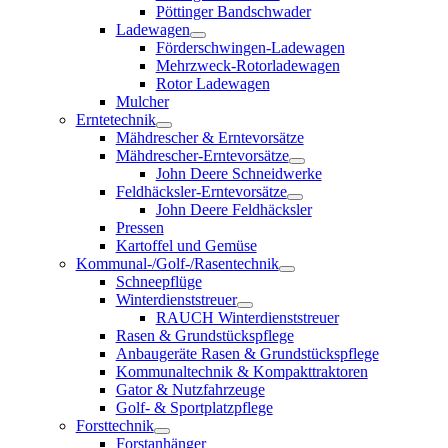
Pöttinger Bandschwader
Ladewagen
Förderschwingen-Ladewagen
Mehrzweck-Rotorladewagen
Rotor Ladewagen
Mulcher
Erntetechnik
Mähdrescher & Erntevorsätze
Mähdrescher-Erntevorsätze
John Deere Schneidwerke
Feldhäcksler-Erntevorsätze
John Deere Feldhäcksler
Pressen
Kartoffel und Gemüse
Kommunal-/Golf-/Rasentechnik
Schneepflüge
Winterdienststreuer
RAUCH Winterdienststreuer
Rasen & Grundstückspflege
Anbaugeräte Rasen & Grundstückspflege
Kommunaltechnik & Kompakttraktoren
Gator & Nutzfahrzeuge
Golf- & Sportplatzpflege
Forsttechnik
Forstanhänger