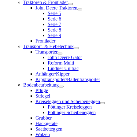
Traktoren & Frontlader
John Deere Traktoren
Serie 5
Serie 6
Serie 7
Serie 8
Serie 9
Frontlader
Transport- & Hebetechnik
Transporter
John Deere Gator
Reform Multi
Lindner Unitrac
Anhänger/Kipper
Kipptransporter/Ballentransporter
Bodenbearbeitung
Pflüge
Striegel
Kreiseleggen und Scheibeneggen
Pöttinger Kreiseleggen
Pöttinger Scheibeneggen
Grubber
Hackgeräte
Saatbetteggen
Walzen