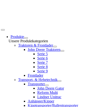
Toggle
Navigation
Produkte
Unsere Produktkategorien
Traktoren & Frontlader
John Deere Traktoren
Serie 5
Serie 6
Serie 7
Serie 8
Serie 9
Frontlader
Transport- & Hebetechnik
Transporter
John Deere Gator
Reform Multi
Lindner Unitrac
Anhänger/Kipper
Kipptransporter/Ballentransporter