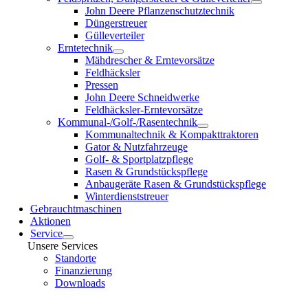
John Deere Pflanzenschutztechnik
Düngerstreuer
Gülleverteiler
Erntetechnik
Mähdrescher & Erntevorsätze
Feldhäcksler
Pressen
John Deere Schneidwerke
Feldhäcksler-Erntevorsätze
Kommunal-/Golf-/Rasentechnik
Kommunaltechnik & Kompakttraktoren
Gator & Nutzfahrzeuge
Golf- & Sportplatzpflege
Rasen & Grundstückspflege
Anbaugeräte Rasen & Grundstückspflege
Winterdienststreuer
Gebrauchtmaschinen
Aktionen
Service
Unsere Services
Standorte
Finanzierung
Downloads