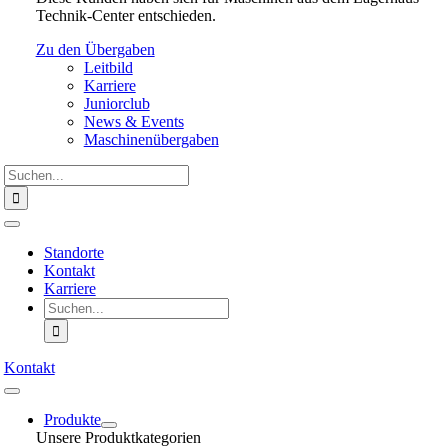
Technik-Center entschieden.
Zu den Übergaben
Leitbild
Karriere
Juniorclub
News & Events
Maschinenübergaben
Suche
nach:
Toggle
Navigation
Standorte
Kontakt
Karriere
Suche
nach:
Kontakt
Toggle
Navigation
Produkte
Unsere Produktkategorien