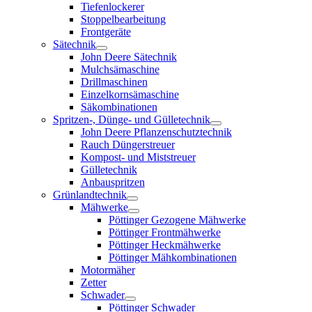
Tiefenlockerer
Stoppelbearbeitung
Frontgeräte
Sätechnik
John Deere Sätechnik
Mulchsämaschine
Drillmaschinen
Einzelkornsämaschine
Säkombinationen
Spritzen-, Dünge- und Gülletechnik
John Deere Pflanzenschutztechnik
Rauch Düngerstreuer
Kompost- und Miststreuer
Gülletechnik
Anbauspritzen
Grünlandtechnik
Mähwerke
Pöttinger Gezogene Mähwerke
Pöttinger Frontmähwerke
Pöttinger Heckmähwerke
Pöttinger Mähkombinationen
Motormäher
Zetter
Schwader
Pöttinger Schwader