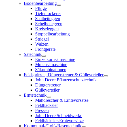
Bodenbearbeitung
Pflüge
Tiefenlockerer
Saatbetteggen
Scheibeneggen
Kreiseleggen
Stoppelbearbeitung
Striegel
Walzen
Frontgeräte
Sätechnik
Einzelkornsämaschine
Mulchsämaschine
Säkombinationen
Feldspritzen, Düngerstreuer & Gülleverteiler
John Deere Pflanzenschutztechnik
Düngerstreuer
Gülleverteiler
Erntetechnik
Mähdrescher & Erntevorsätze
Feldhäcksler
Pressen
John Deere Schneidwerke
Feldhäcksler-Erntevorsätze
Kommunal-/Golf-/Rasentechnik