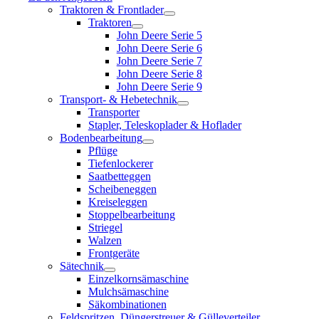
Traktoren & Frontlader
Traktoren
John Deere Serie 5
John Deere Serie 6
John Deere Serie 7
John Deere Serie 8
John Deere Serie 9
Transport- & Hebetechnik
Transporter
Stapler, Teleskoplader & Hoflader
Bodenbearbeitung
Pflüge
Tiefenlockerer
Saatbetteggen
Scheibeneggen
Kreiseleggen
Stoppelbearbeitung
Striegel
Walzen
Frontgeräte
Sätechnik
Einzelkornsämaschine
Mulchsämaschine
Säkombinationen
Feldspritzen, Düngerstreuer & Gülleverteiler