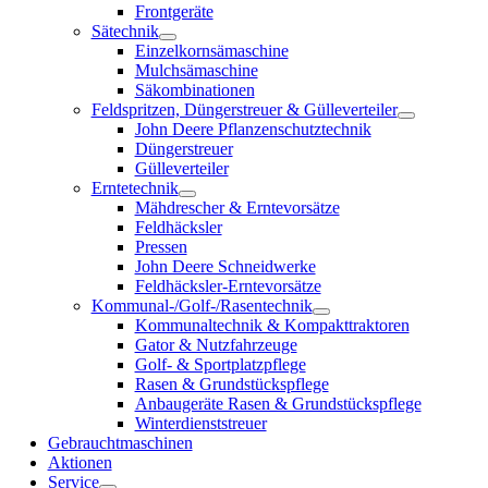
Frontgeräte
Sätechnik
Einzelkornsämaschine
Mulchsämaschine
Säkombinationen
Feldspritzen, Düngerstreuer & Gülleverteiler
John Deere Pflanzenschutztechnik
Düngerstreuer
Gülleverteiler
Erntetechnik
Mähdrescher & Erntevorsätze
Feldhäcksler
Pressen
John Deere Schneidwerke
Feldhäcksler-Erntevorsätze
Kommunal-/Golf-/Rasentechnik
Kommunaltechnik & Kompakttraktoren
Gator & Nutzfahrzeuge
Golf- & Sportplatzpflege
Rasen & Grundstückspflege
Anbaugeräte Rasen & Grundstückspflege
Winterdienststreuer
Gebrauchtmaschinen
Aktionen
Service