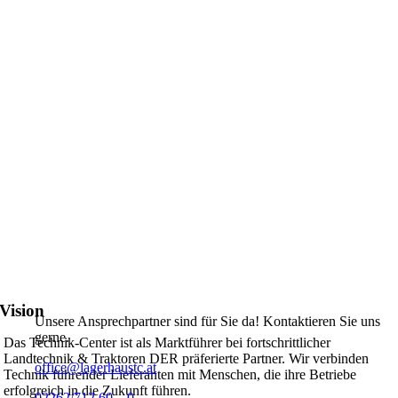
Vision
Unsere Ansprechpartner sind für Sie da! Kontaktieren Sie uns
gerne.
Das Technik-Center ist als Marktführer bei fortschrittlicher
Landtechnik & Traktoren DER präferierte Partner. Wir verbinden
office@lagerhaustc.at
Technik führender Lieferanten mit Menschen, die ihre Betriebe
erfolgreich in die Zukunft führen.
02262/712 60 – 0