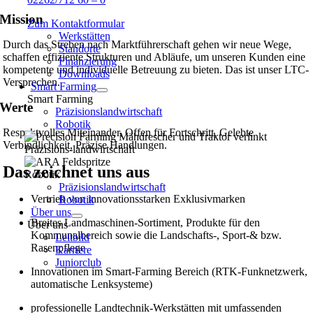
Mission
Zum Kontaktformular
Werkstätten
Durch das Streben nach Marktführerschaft gehen wir neue Wege,
Standorte
schaffen effiziente Strukturen und Abläufe, um unseren Kunden eine
Finanzierung
kompetente und individuelle Betreuung zu bieten. Das ist unser LTC-
Downloads
Versprechen.
Smart Farming
Smart Farming
Werte
Präzisionslandwirtschaft
Robotik
Respektvolles Miteinander, Offen für Fortschritt, Gelebte
Verbindlichkeit, Präzise Handlungen.
Präzisions-landwirtschaft
Das zeichnet uns aus
Robotik
Präzisionslandwirtschaft
Vertrieb von innovationsstarken Exklusivmarken
Robotik
Über uns
Breites Landmaschinen-Sortiment, Produkte für den
Über uns
Kommunalbereich sowie die Landschafts-, Sport-& bzw.
Leitbild
Rasenpflege
Karriere
Juniorclub
Innovationen im Smart-Farming Bereich (RTK-Funknetzwerk,
automatische Lenksysteme)
professionelle Landtechnik-Werkstätten mit umfassenden