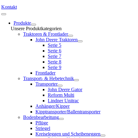
Kontakt
Toggle
Navigation
Produkte
Unsere Produktkategorien
Traktoren & Frontlader
John Deere Traktoren
Serie 5
Serie 6
Serie 7
Serie 8
Serie 9
Frontlader
Transport- & Hebetechnik
Transporter
John Deere Gator
Reform Multi
Lindner Unitrac
Anhänger/Kipper
Kipptransporter/Ballentransporter
Bodenbearbeitung
Pflüge
Striegel
Kreiseleggen und Scheibeneggen