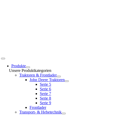
Toggle
Navigation
Produkte
Unsere Produktkategorien
Traktoren & Frontlader
John Deere Traktoren
Serie 5
Serie 6
Serie 7
Serie 8
Serie 9
Frontlader
Transport- & Hebetechnik