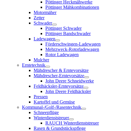
Pöttinger Heckmähwerke
Pöttinger Mähkombinationen
Motormäher
Zetter
Schwader
Pöttinger Schwader
Pöttinger Bandschwader
Ladewagen
Förderschwingen-Ladewagen
Mehrzweck-Rotorladewagen
Rotor Ladewagen
Mulcher
Erntetechnik
Mähdrescher & Erntevorsätze
Mähdrescher-Erntevorsätze
John Deere Schneidwerke
Feldhäcksler-Erntevorsätze
John Deere Feldhäcksler
Pressen
Kartoffel und Gemüse
Kommunal-/Golf-/Rasentechnik
Schneepflüge
Winterdienststreuer
RAUCH Winterdienststreuer
Rasen & Grundstückspflege