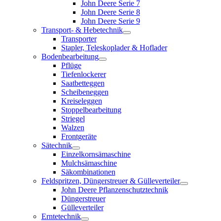
John Deere Serie 7
John Deere Serie 8
John Deere Serie 9
Transport- & Hebetechnik
Transporter
Stapler, Teleskoplader & Hoflader
Bodenbearbeitung
Pflüge
Tiefenlockerer
Saatbetteggen
Scheibeneggen
Kreiseleggen
Stoppelbearbeitung
Striegel
Walzen
Frontgeräte
Sätechnik
Einzelkornsämaschine
Mulchsämaschine
Säkombinationen
Feldspritzen, Düngerstreuer & Gülleverteiler
John Deere Pflanzenschutztechnik
Düngerstreuer
Gülleverteiler
Erntetechnik