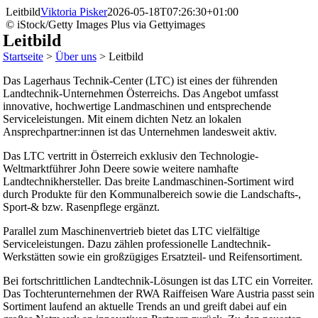
Zum
Leitbild
Viktoria Pisker
2026-05-18T07:26:30+01:00
Inhalt
© iStock/Getty Images Plus via Gettyimages
springen
Leitbild
Startseite
>
Über uns
>
Leitbild
Das Lagerhaus Technik-Center (LTC) ist eines der führenden
Landtechnik-Unternehmen Österreichs. Das Angebot umfasst
innovative, hochwertige Landmaschinen und entsprechende
Serviceleistungen. Mit einem dichten Netz an lokalen
Ansprechpartner:innen ist das Unternehmen landesweit aktiv.
Das LTC vertritt in Österreich exklusiv den Technologie-
Weltmarktführer John Deere sowie weitere namhafte
Landtechnikhersteller. Das breite Landmaschinen-Sortiment wird
durch Produkte für den Kommunalbereich sowie die Landschafts-,
Sport-& bzw. Rasenpflege ergänzt.
Parallel zum Maschinenvertrieb bietet das LTC vielfältige
Serviceleistungen. Dazu zählen professionelle Landtechnik-
Werkstätten sowie ein großzügiges Ersatzteil- und Reifensortiment.
Bei fortschrittlichen Landtechnik-Lösungen ist das LTC ein Vorreiter.
Das Tochterunternehmen der RWA Raiffeisen Ware Austria passt sein
Sortiment laufend an aktuelle Trends an und greift dabei auf ein