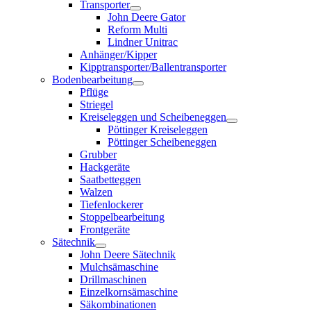
Transporter
John Deere Gator
Reform Multi
Lindner Unitrac
Anhänger/Kipper
Kipptransporter/Ballentransporter
Bodenbearbeitung
Pflüge
Striegel
Kreiseleggen und Scheibeneggen
Pöttinger Kreiseleggen
Pöttinger Scheibeneggen
Grubber
Hackgeräte
Saatbetteggen
Walzen
Tiefenlockerer
Stoppelbearbeitung
Frontgeräte
Sätechnik
John Deere Sätechnik
Mulchsämaschine
Drillmaschinen
Einzelkornsämaschine
Säkombinationen