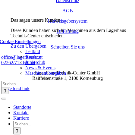
Datenschutz
AGB
Das sagen unsere Kunden
Hinweisgebersystem
Diese Kunden haben sich für Maschinen aus dem Lagerhaus
OnFarming
Technik-Center entschieden.
Cookie Einstellungen
Zu den Übergaben
Schreiben Sie uns
Leitbild
Karriere
office@lagerhaustc.at
Juniorclub
02262/712 60 – 0
News & Events
Lagerhaus Technik-Center GmbH
Maschinenübergaben
Raiffeisenstraße 1, 2100 Korneuburg
Suche
nach:
Page load link
Nach
oben
Toggle
Navigation
Standorte
Kontakt
Karriere
Suche
nach: