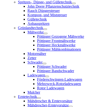
Spritzen-, Dünge- und Gülletechnik
John Deere Pflanzenschutztechnik
Rauch Düngerstreuer
Kompost- und Miststreuer
Gülletechnik
Anbauspritzen
Grünlandtechnik
Mähwerke
Pöttinger Gezogene Mähwerke
Pöttinger Frontmähwerke
Pöttinger Heckmähwerke
Pöttinger Mähkombinationen
Motormäher
Zetter
Schwader
Pöttinger Schwader
Pöttinger Bandschwader
Ladewagen
Förderschwingen-Ladewagen
Mehrzweck-Rotorladewagen
Rotor Ladewagen
Mulcher
Erntetechnik
Mähdrescher & Erntevorsätze
Mähdrescher-Erntevorsätze