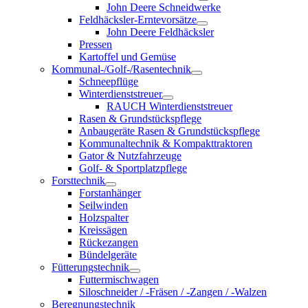
John Deere Schneidwerke
Feldhäcksler-Erntevorsätze
John Deere Feldhäcksler
Pressen
Kartoffel und Gemüse
Kommunal-/Golf-/Rasentechnik
Schneepflüge
Winterdienststreuer
RAUCH Winterdienststreuer
Rasen & Grundstückspflege
Anbaugeräte Rasen & Grundstückspflege
Kommunaltechnik & Kompakttraktoren
Gator & Nutzfahrzeuge
Golf- & Sportplatzpflege
Forsttechnik
Forstanhänger
Seilwinden
Holzspalter
Kreissägen
Rückezangen
Bündelgeräte
Fütterungstechnik
Futtermischwagen
Siloschneider / -Fräsen / -Zangen / -Walzen
Beregnungstechnik