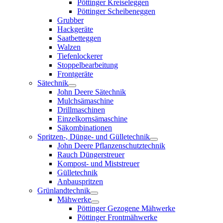
Pöttinger Kreiseleggen
Pöttinger Scheibeneggen
Grubber
Hackgeräte
Saatbetteggen
Walzen
Tiefenlockerer
Stoppelbearbeitung
Frontgeräte
Sätechnik
John Deere Sätechnik
Mulchsämaschine
Drillmaschinen
Einzelkornsämaschine
Säkombinationen
Spritzen-, Dünge- und Gülletechnik
John Deere Pflanzenschutztechnik
Rauch Düngerstreuer
Kompost- und Miststreuer
Gülletechnik
Anbauspritzen
Grünlandtechnik
Mähwerke
Pöttinger Gezogene Mähwerke
Pöttinger Frontmähwerke