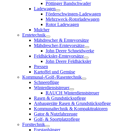
Pöttinger Bandschwader
Ladewagen
Förderschwingen-Ladewagen
Mehrzweck-Rotorladewagen
Rotor Ladewagen
Mulcher
Erntetechnik
Mähdrescher & Erntevorsätze
Mähdrescher-Erntevorsätze
John Deere Schneidwerke
Feldhäcksler-Erntevorsätze
John Deere Feldhäcksler
Pressen
Kartoffel und Gemüse
Kommunal-/Golf-/Rasentechnik
Schneepflüge
Winterdienststreuer
RAUCH Winterdienststreuer
Rasen & Grundstückspflege
Anbaugeräte Rasen & Grundstückspflege
Kommunaltechnik & Kompakttraktoren
Gator & Nutzfahrzeuge
Golf- & Sportplatzpflege
Forsttechnik
Forstanhänger