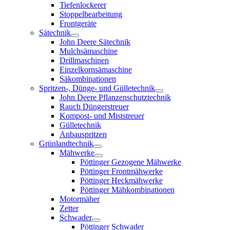
Tiefenlockerer
Stoppelbearbeitung
Frontgeräte
Sätechnik
John Deere Sätechnik
Mulchsämaschine
Drillmaschinen
Einzelkornsämaschine
Säkombinationen
Spritzen-, Dünge- und Gülletechnik
John Deere Pflanzenschutztechnik
Rauch Düngerstreuer
Kompost- und Miststreuer
Gülletechnik
Anbauspritzen
Grünlandtechnik
Mähwerke
Pöttinger Gezogene Mähwerke
Pöttinger Frontmähwerke
Pöttinger Heckmähwerke
Pöttinger Mähkombinationen
Motormäher
Zetter
Schwader
Pöttinger Schwader