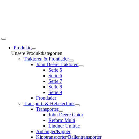
Toggle
Navigation
Produkte
Unsere Produktkategorien
Traktoren & Frontlader
John Deere Traktoren
Serie 5
Serie 6
Serie 7
Serie 8
Serie 9
Frontlader
Transport- & Hebetechnik
Transporter
John Deere Gator
Reform Multi
Lindner Unitrac
Anhänger/Kipper
Kipptransporter/Ballentransporter