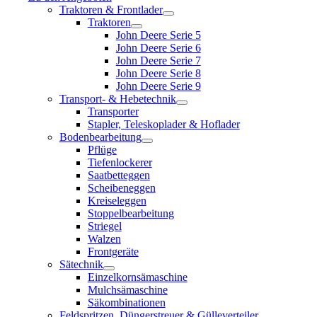
Traktoren & Frontlader
Traktoren
John Deere Serie 5
John Deere Serie 6
John Deere Serie 7
John Deere Serie 8
John Deere Serie 9
Transport- & Hebetechnik
Transporter
Stapler, Teleskoplader & Hoflader
Bodenbearbeitung
Pflüge
Tiefenlockerer
Saatbetteggen
Scheibeneggen
Kreiseleggen
Stoppelbearbeitung
Striegel
Walzen
Frontgeräte
Sätechnik
Einzelkornsämaschine
Mulchsämaschine
Säkombinationen
Feldspritzen, Düngerstreuer & Gülleverteiler