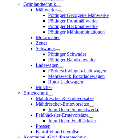
Grünlandtechnik
Mähwerke
Pöttinger Gezogene Mähwerke
Pöttinger Frontmähwerke
Pöttinger Heckmähwerke
Pöttinger Mähkombinationen
Motormäher
Zetter
Schwader
Pöttinger Schwader
Pöttinger Bandschwader
Ladewagen
Förderschwingen-Ladewagen
Mehrzweck-Rotorladewagen
Rotor Ladewagen
Mulcher
Erntetechnik
Mähdrescher & Erntevorsätze
Mähdrescher-Erntevorsätze
John Deere Schneidwerke
Feldhäcksler-Erntevorsätze
John Deere Feldhäcksler
Pressen
Kartoffel und Gemüse
Kommunal-/Golf-/Rasentechnik