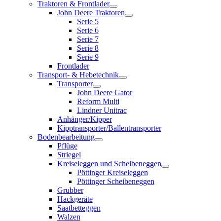
Traktoren & Frontlader
John Deere Traktoren
Serie 5
Serie 6
Serie 7
Serie 8
Serie 9
Frontlader
Transport- & Hebetechnik
Transporter
John Deere Gator
Reform Multi
Lindner Unitrac
Anhänger/Kipper
Kipptransporter/Ballentransporter
Bodenbearbeitung
Pflüge
Striegel
Kreiseleggen und Scheibeneggen
Pöttinger Kreiseleggen
Pöttinger Scheibeneggen
Grubber
Hackgeräte
Saatbetteggen
Walzen