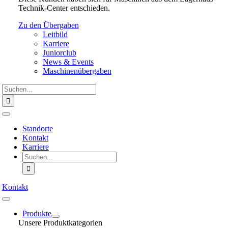
Technik-Center entschieden.
Zu den Übergaben
Leitbild
Karriere
Juniorclub
News & Events
Maschinenübergaben
Suche
nach:
Toggle
Navigation
Standorte
Kontakt
Karriere
Suche
nach:
Kontakt
Toggle
Navigation
Produkte
Unsere Produktkategorien