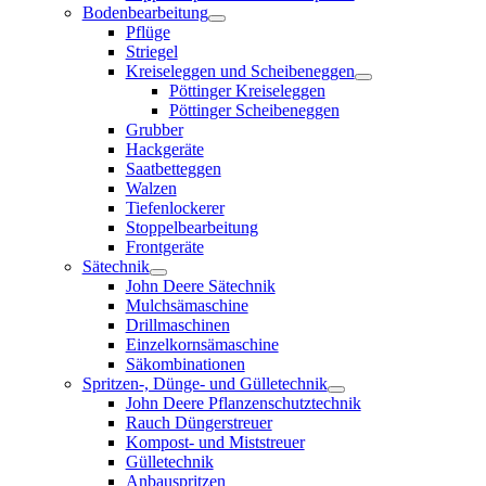
Bodenbearbeitung
Pflüge
Striegel
Kreiseleggen und Scheibeneggen
Pöttinger Kreiseleggen
Pöttinger Scheibeneggen
Grubber
Hackgeräte
Saatbetteggen
Walzen
Tiefenlockerer
Stoppelbearbeitung
Frontgeräte
Sätechnik
John Deere Sätechnik
Mulchsämaschine
Drillmaschinen
Einzelkornsämaschine
Säkombinationen
Spritzen-, Dünge- und Gülletechnik
John Deere Pflanzenschutztechnik
Rauch Düngerstreuer
Kompost- und Miststreuer
Gülletechnik
Anbauspritzen