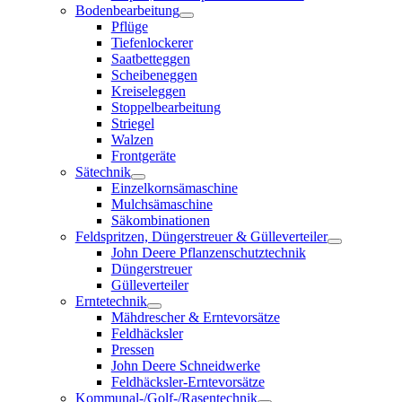
Bodenbearbeitung
Pflüge
Tiefenlockerer
Saatbetteggen
Scheibeneggen
Kreiseleggen
Stoppelbearbeitung
Striegel
Walzen
Frontgeräte
Sätechnik
Einzelkornsämaschine
Mulchsämaschine
Säkombinationen
Feldspritzen, Düngerstreuer & Gülleverteiler
John Deere Pflanzenschutztechnik
Düngerstreuer
Gülleverteiler
Erntetechnik
Mähdrescher & Erntevorsätze
Feldhäcksler
Pressen
John Deere Schneidwerke
Feldhäcksler-Erntevorsätze
Kommunal-/Golf-/Rasentechnik