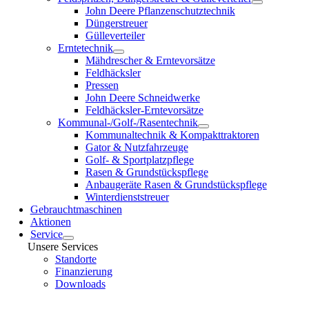
John Deere Pflanzenschutztechnik
Düngerstreuer
Gülleverteiler
Erntetechnik
Mähdrescher & Erntevorsätze
Feldhäcksler
Pressen
John Deere Schneidwerke
Feldhäcksler-Erntevorsätze
Kommunal-/Golf-/Rasentechnik
Kommunaltechnik & Kompakttraktoren
Gator & Nutzfahrzeuge
Golf- & Sportplatzpflege
Rasen & Grundstückspflege
Anbaugeräte Rasen & Grundstückspflege
Winterdienststreuer
Gebrauchtmaschinen
Aktionen
Service
Unsere Services
Standorte
Finanzierung
Downloads