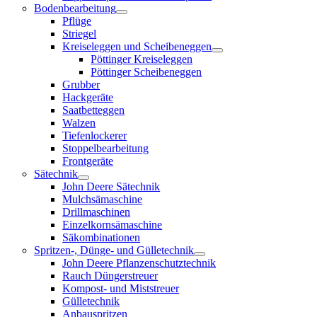
Bodenbearbeitung
Pflüge
Striegel
Kreiseleggen und Scheibeneggen
Pöttinger Kreiseleggen
Pöttinger Scheibeneggen
Grubber
Hackgeräte
Saatbetteggen
Walzen
Tiefenlockerer
Stoppelbearbeitung
Frontgeräte
Sätechnik
John Deere Sätechnik
Mulchsämaschine
Drillmaschinen
Einzelkornsämaschine
Säkombinationen
Spritzen-, Dünge- und Gülletechnik
John Deere Pflanzenschutztechnik
Rauch Düngerstreuer
Kompost- und Miststreuer
Gülletechnik
Anbauspritzen