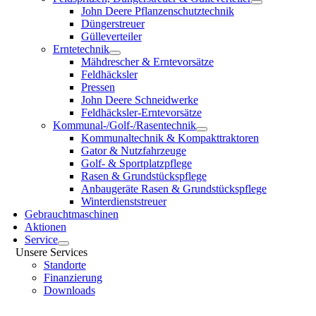
John Deere Pflanzenschutztechnik
Düngerstreuer
Gülleverteiler
Erntetechnik
Mähdrescher & Erntevorsätze
Feldhäcksler
Pressen
John Deere Schneidwerke
Feldhäcksler-Erntevorsätze
Kommunal-/Golf-/Rasentechnik
Kommunaltechnik & Kompakttraktoren
Gator & Nutzfahrzeuge
Golf- & Sportplatzpflege
Rasen & Grundstückspflege
Anbaugeräte Rasen & Grundstückspflege
Winterdienststreuer
Gebrauchtmaschinen
Aktionen
Service
Unsere Services
Standorte
Finanzierung
Downloads