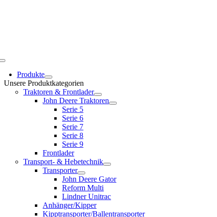
Toggle
Navigation
Produkte
Unsere Produktkategorien
Traktoren & Frontlader
John Deere Traktoren
Serie 5
Serie 6
Serie 7
Serie 8
Serie 9
Frontlader
Transport- & Hebetechnik
Transporter
John Deere Gator
Reform Multi
Lindner Unitrac
Anhänger/Kipper
Kipptransporter/Ballentransporter