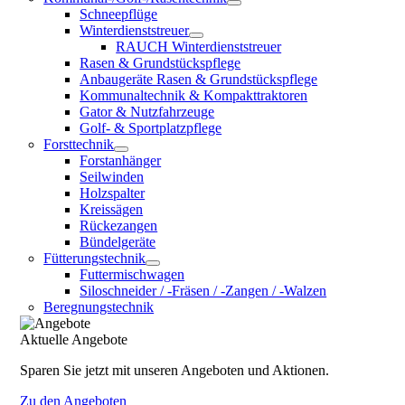
Schneepflüge
Winterdienststreuer
RAUCH Winterdienststreuer
Rasen & Grundstückspflege
Anbaugeräte Rasen & Grundstückspflege
Kommunaltechnik & Kompakttraktoren
Gator & Nutzfahrzeuge
Golf- & Sportplatzpflege
Forsttechnik
Forstanhänger
Seilwinden
Holzspalter
Kreissägen
Rückezangen
Bündelgeräte
Fütterungstechnik
Futtermischwagen
Siloschneider / -Fräsen / -Zangen / -Walzen
Beregnungstechnik
Aktuelle Angebote
Sparen Sie jetzt mit unseren Angeboten und Aktionen.
Zu den Angeboten