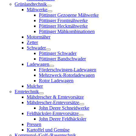
Grünlandtechnik
Mähwerke
Pöttinger Gezogene Mähwerke
Pöttinger Frontmähwerke
Pöttinger Heckmähwerke
Pöttinger Mähkombinationen
Motormäher
Zetter
Schwader
Pöttinger Schwader
Pöttinger Bandschwader
Ladewagen
Förderschwingen-Ladewagen
Mehrzweck-Rotorladewagen
Rotor Ladewagen
Mulcher
Erntetechnik
Mähdrescher & Erntevorsätze
Mähdrescher-Erntevorsätze
John Deere Schneidwerke
Feldhäcksler-Erntevorsätze
John Deere Feldhäcksler
Pressen
Kartoffel und Gemüse
Kommunal-/Golf-/Rasentechnik