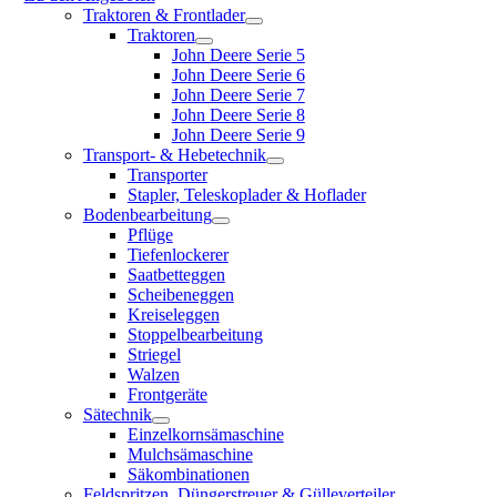
Traktoren & Frontlader
Traktoren
John Deere Serie 5
John Deere Serie 6
John Deere Serie 7
John Deere Serie 8
John Deere Serie 9
Transport- & Hebetechnik
Transporter
Stapler, Teleskoplader & Hoflader
Bodenbearbeitung
Pflüge
Tiefenlockerer
Saatbetteggen
Scheibeneggen
Kreiseleggen
Stoppelbearbeitung
Striegel
Walzen
Frontgeräte
Sätechnik
Einzelkornsämaschine
Mulchsämaschine
Säkombinationen
Feldspritzen, Düngerstreuer & Gülleverteiler