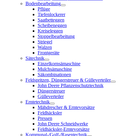
Bodenbearbeitung
Pflüge
Tiefenlockerer
Saatbetteggen
Scheibeneggen
Kreiseleggen
Stoppelbearbeitung
Striegel
Walzen
Frontgeräte
Sätechnik
Einzelkornsämaschine
Mulchsämaschine
Säkombinationen
Feldspritzen, Düngerstreuer & Gülleverteiler
John Deere Pflanzenschutztechnik
Düngerstreuer
Gülleverteiler
Erntetechnik
Mähdrescher & Erntevorsätze
Feldhäcksler
Pressen
John Deere Schneidwerke
Feldhäcksler-Erntevorsätze
Kommunal-/Golf-/Rasentechnik