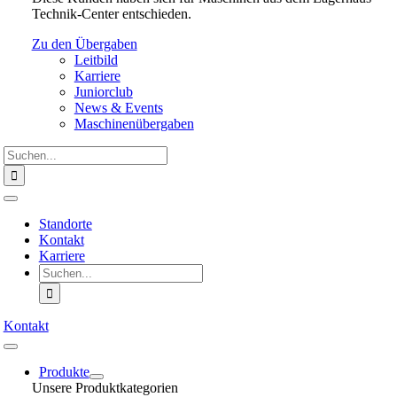
Technik-Center entschieden.
Zu den Übergaben
Leitbild
Karriere
Juniorclub
News & Events
Maschinenübergaben
Suche
nach:
Toggle
Navigation
Standorte
Kontakt
Karriere
Suche
nach:
Kontakt
Toggle
Navigation
Produkte
Unsere Produktkategorien