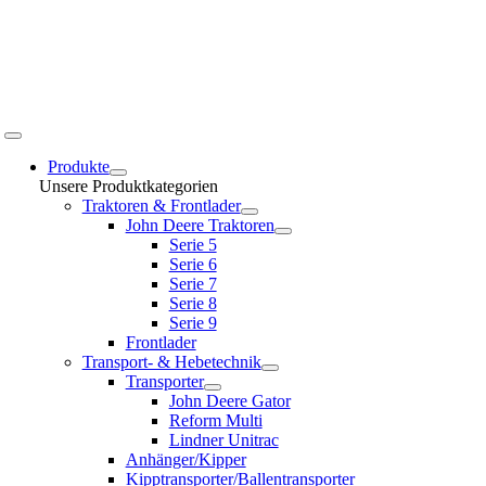
Toggle
Navigation
Produkte
Unsere Produktkategorien
Traktoren & Frontlader
John Deere Traktoren
Serie 5
Serie 6
Serie 7
Serie 8
Serie 9
Frontlader
Transport- & Hebetechnik
Transporter
John Deere Gator
Reform Multi
Lindner Unitrac
Anhänger/Kipper
Kipptransporter/Ballentransporter