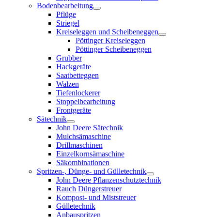
Bodenbearbeitung
Pflüge
Striegel
Kreiseleggen und Scheibeneggen
Pöttinger Kreiseleggen
Pöttinger Scheibeneggen
Grubber
Hackgeräte
Saatbetteggen
Walzen
Tiefenlockerer
Stoppelbearbeitung
Frontgeräte
Sätechnik
John Deere Sätechnik
Mulchsämaschine
Drillmaschinen
Einzelkornsämaschine
Säkombinationen
Spritzen-, Dünge- und Gülletechnik
John Deere Pflanzenschutztechnik
Rauch Düngerstreuer
Kompost- und Miststreuer
Gülletechnik
Anbauspritzen