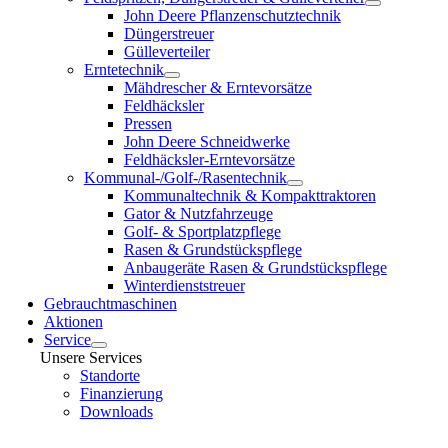
John Deere Pflanzenschutztechnik
Düngerstreuer
Gülleverteiler
Erntetechnik
Mähdrescher & Erntevorsätze
Feldhäcksler
Pressen
John Deere Schneidwerke
Feldhäcksler-Erntevorsätze
Kommunal-/Golf-/Rasentechnik
Kommunaltechnik & Kompakttraktoren
Gator & Nutzfahrzeuge
Golf- & Sportplatzpflege
Rasen & Grundstückspflege
Anbaugeräte Rasen & Grundstückspflege
Winterdienststreuer
Gebrauchtmaschinen
Aktionen
Service
Unsere Services
Standorte
Finanzierung
Downloads