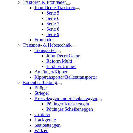
Traktoren & Frontlader
John Deere Traktoren
Serie 5
Serie 6
Serie 7
Serie 8
Serie 9
Frontlader
Transport- & Hebetechnik
Transporter
John Deere Gator
Reform Multi
Lindner Unitrac
Anhänger/Kipper
Kipptransporter/Ballentransporter
Bodenbearbeitung
Pflüge
Striegel
Kreiseleggen und Scheibeneggen
Pöttinger Kreiseleggen
Pöttinger Scheibeneggen
Grubber
Hackgeräte
Saatbetteggen
Walzen