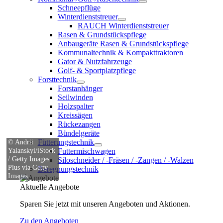
Schneepflüge
Winterdienststreuer
RAUCH Winterdienststreuer
Rasen & Grundstückspflege
Anbaugeräte Rasen & Grundstückspflege
Kommunaltechnik & Kompakttraktoren
Gator & Nutzfahrzeuge
Golf- & Sportplatzpflege
Forsttechnik
Forstanhänger
Seilwinden
Holzspalter
Kreissägen
Rückezangen
Bündelgeräte
© Andrii
Fütterungstechnik
Yalanskyi/iStock
Futtermischwagen
/ Getty Images
Siloschneider / -Fräsen / -Zangen / -Walzen
Plus via Getty
Beregnungstechnik
Images
Aktuelle Angebote
Sparen Sie jetzt mit unseren Angeboten und Aktionen.
Zu den Angeboten