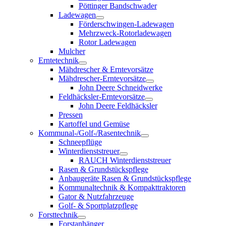
Pöttinger Bandschwader
Ladewagen
Förderschwingen-Ladewagen
Mehrzweck-Rotorladewagen
Rotor Ladewagen
Mulcher
Erntetechnik
Mähdrescher & Erntevorsätze
Mähdrescher-Erntevorsätze
John Deere Schneidwerke
Feldhäcksler-Erntevorsätze
John Deere Feldhäcksler
Pressen
Kartoffel und Gemüse
Kommunal-/Golf-/Rasentechnik
Schneepflüge
Winterdienststreuer
RAUCH Winterdienststreuer
Rasen & Grundstückspflege
Anbaugeräte Rasen & Grundstückspflege
Kommunaltechnik & Kompakttraktoren
Gator & Nutzfahrzeuge
Golf- & Sportplatzpflege
Forsttechnik
Forstanhänger