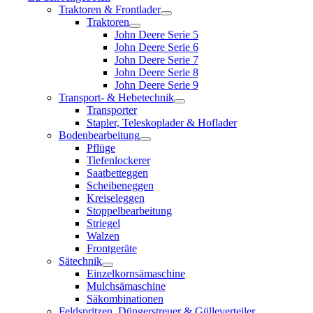
Traktoren & Frontlader
Traktoren
John Deere Serie 5
John Deere Serie 6
John Deere Serie 7
John Deere Serie 8
John Deere Serie 9
Transport- & Hebetechnik
Transporter
Stapler, Teleskoplader & Hoflader
Bodenbearbeitung
Pflüge
Tiefenlockerer
Saatbetteggen
Scheibeneggen
Kreiseleggen
Stoppelbearbeitung
Striegel
Walzen
Frontgeräte
Sätechnik
Einzelkornsämaschine
Mulchsämaschine
Säkombinationen
Feldspritzen, Düngerstreuer & Gülleverteiler