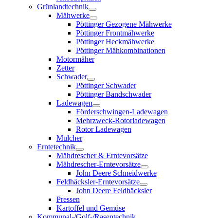
Grünlandtechnik
Mähwerke
Pöttinger Gezogene Mähwerke
Pöttinger Frontmähwerke
Pöttinger Heckmähwerke
Pöttinger Mähkombinationen
Motormäher
Zetter
Schwader
Pöttinger Schwader
Pöttinger Bandschwader
Ladewagen
Förderschwingen-Ladewagen
Mehrzweck-Rotorladewagen
Rotor Ladewagen
Mulcher
Erntetechnik
Mähdrescher & Erntevorsätze
Mähdrescher-Erntevorsätze
John Deere Schneidwerke
Feldhäcksler-Erntevorsätze
John Deere Feldhäcksler
Pressen
Kartoffel und Gemüse
Kommunal-/Golf-/Rasentechnik