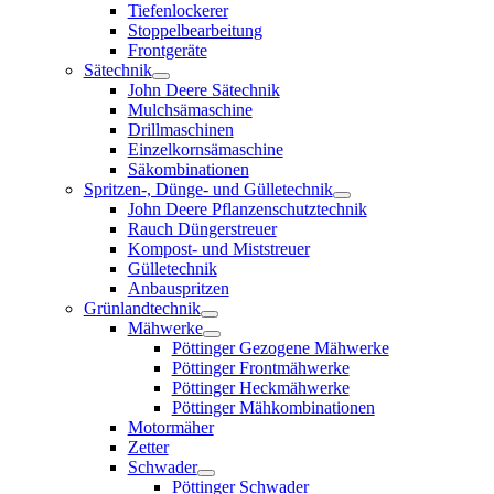
Tiefenlockerer
Stoppelbearbeitung
Frontgeräte
Sätechnik
John Deere Sätechnik
Mulchsämaschine
Drillmaschinen
Einzelkornsämaschine
Säkombinationen
Spritzen-, Dünge- und Gülletechnik
John Deere Pflanzenschutztechnik
Rauch Düngerstreuer
Kompost- und Miststreuer
Gülletechnik
Anbauspritzen
Grünlandtechnik
Mähwerke
Pöttinger Gezogene Mähwerke
Pöttinger Frontmähwerke
Pöttinger Heckmähwerke
Pöttinger Mähkombinationen
Motormäher
Zetter
Schwader
Pöttinger Schwader