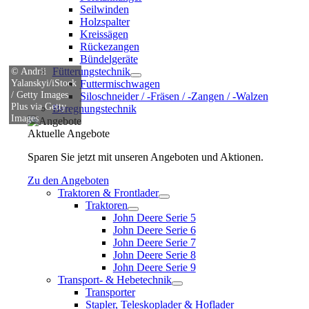
Seilwinden
Holzspalter
Kreissägen
Rückezangen
Bündelgeräte
© Andrii
Fütterungstechnik
Yalanskyi/iStock
Futtermischwagen
/ Getty Images
Siloschneider / -Fräsen / -Zangen / -Walzen
Plus via Getty
Beregnungstechnik
Images
Aktuelle Angebote
Sparen Sie jetzt mit unseren Angeboten und Aktionen.
Zu den Angeboten
Traktoren & Frontlader
Traktoren
John Deere Serie 5
John Deere Serie 6
John Deere Serie 7
John Deere Serie 8
John Deere Serie 9
Transport- & Hebetechnik
Transporter
Stapler, Teleskoplader & Hoflader