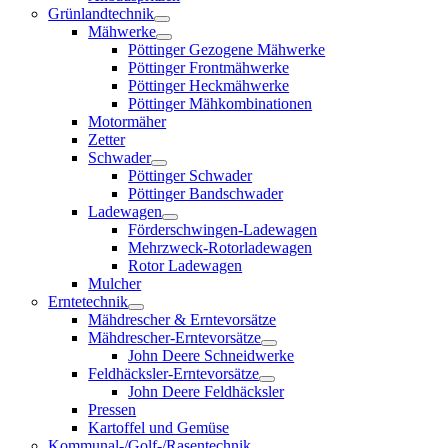
Grünlandtechnik
Mähwerke
Pöttinger Gezogene Mähwerke
Pöttinger Frontmähwerke
Pöttinger Heckmähwerke
Pöttinger Mähkombinationen
Motormäher
Zetter
Schwader
Pöttinger Schwader
Pöttinger Bandschwader
Ladewagen
Förderschwingen-Ladewagen
Mehrzweck-Rotorladewagen
Rotor Ladewagen
Mulcher
Erntetechnik
Mähdrescher & Erntevorsätze
Mähdrescher-Erntevorsätze
John Deere Schneidwerke
Feldhäcksler-Erntevorsätze
John Deere Feldhäcksler
Pressen
Kartoffel und Gemüse
Kommunal-/Golf-/Rasentechnik