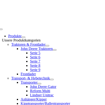
Toggle
Navigation
Produkte
Unsere Produktkategorien
Traktoren & Frontlader
John Deere Traktoren
Serie 5
Serie 6
Serie 7
Serie 8
Serie 9
Frontlader
Transport- & Hebetechnik
Transporter
John Deere Gator
Reform Multi
Lindner Unitrac
Anhänger/Kipper
Kipptransporter/Ballentransporter