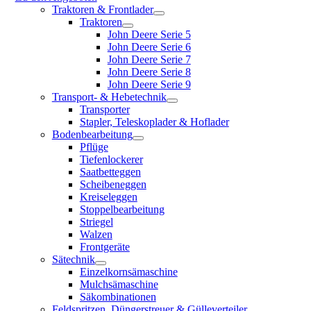
Traktoren & Frontlader
Traktoren
John Deere Serie 5
John Deere Serie 6
John Deere Serie 7
John Deere Serie 8
John Deere Serie 9
Transport- & Hebetechnik
Transporter
Stapler, Teleskoplader & Hoflader
Bodenbearbeitung
Pflüge
Tiefenlockerer
Saatbetteggen
Scheibeneggen
Kreiseleggen
Stoppelbearbeitung
Striegel
Walzen
Frontgeräte
Sätechnik
Einzelkornsämaschine
Mulchsämaschine
Säkombinationen
Feldspritzen, Düngerstreuer & Gülleverteiler