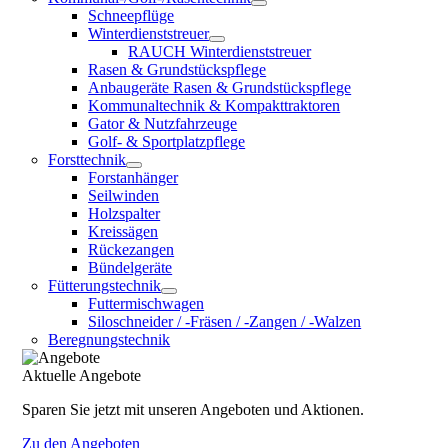
Schneepflüge
Winterdienststreuer
RAUCH Winterdienststreuer
Rasen & Grundstückspflege
Anbaugeräte Rasen & Grundstückspflege
Kommunaltechnik & Kompakttraktoren
Gator & Nutzfahrzeuge
Golf- & Sportplatzpflege
Forsttechnik
Forstanhänger
Seilwinden
Holzspalter
Kreissägen
Rückezangen
Bündelgeräte
Fütterungstechnik
Futtermischwagen
Siloschneider / -Fräsen / -Zangen / -Walzen
Beregnungstechnik
Aktuelle Angebote
Sparen Sie jetzt mit unseren Angeboten und Aktionen.
Zu den Angeboten