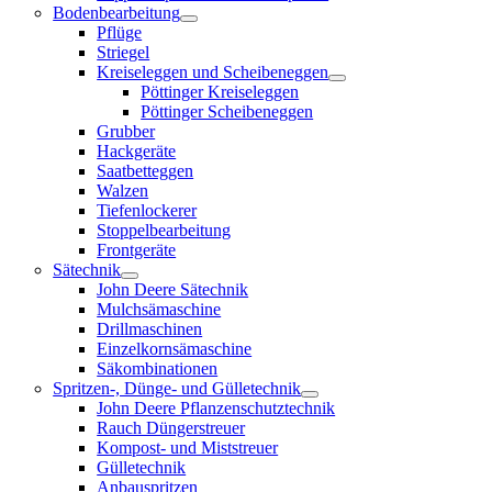
Bodenbearbeitung
Pflüge
Striegel
Kreiseleggen und Scheibeneggen
Pöttinger Kreiseleggen
Pöttinger Scheibeneggen
Grubber
Hackgeräte
Saatbetteggen
Walzen
Tiefenlockerer
Stoppelbearbeitung
Frontgeräte
Sätechnik
John Deere Sätechnik
Mulchsämaschine
Drillmaschinen
Einzelkornsämaschine
Säkombinationen
Spritzen-, Dünge- und Gülletechnik
John Deere Pflanzenschutztechnik
Rauch Düngerstreuer
Kompost- und Miststreuer
Gülletechnik
Anbauspritzen