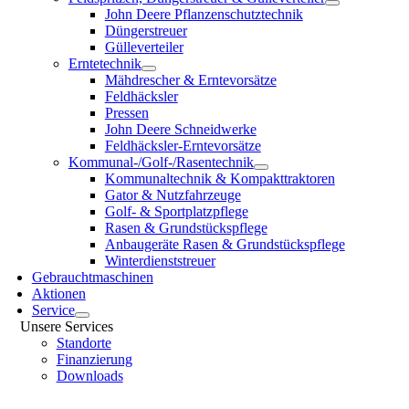
John Deere Pflanzenschutztechnik
Düngerstreuer
Gülleverteiler
Erntetechnik
Mähdrescher & Erntevorsätze
Feldhäcksler
Pressen
John Deere Schneidwerke
Feldhäcksler-Erntevorsätze
Kommunal-/Golf-/Rasentechnik
Kommunaltechnik & Kompakttraktoren
Gator & Nutzfahrzeuge
Golf- & Sportplatzpflege
Rasen & Grundstückspflege
Anbaugeräte Rasen & Grundstückspflege
Winterdienststreuer
Gebrauchtmaschinen
Aktionen
Service
Unsere Services
Standorte
Finanzierung
Downloads