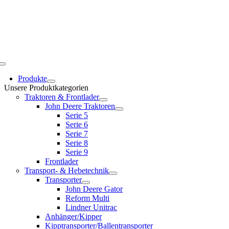
Toggle
Navigation
Produkte
Unsere Produktkategorien
Traktoren & Frontlader
John Deere Traktoren
Serie 5
Serie 6
Serie 7
Serie 8
Serie 9
Frontlader
Transport- & Hebetechnik
Transporter
John Deere Gator
Reform Multi
Lindner Unitrac
Anhänger/Kipper
Kipptransporter/Ballentransporter