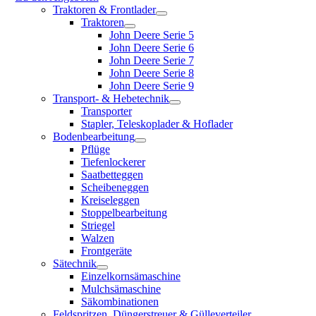
Traktoren & Frontlader
Traktoren
John Deere Serie 5
John Deere Serie 6
John Deere Serie 7
John Deere Serie 8
John Deere Serie 9
Transport- & Hebetechnik
Transporter
Stapler, Teleskoplader & Hoflader
Bodenbearbeitung
Pflüge
Tiefenlockerer
Saatbetteggen
Scheibeneggen
Kreiseleggen
Stoppelbearbeitung
Striegel
Walzen
Frontgeräte
Sätechnik
Einzelkornsämaschine
Mulchsämaschine
Säkombinationen
Feldspritzen, Düngerstreuer & Gülleverteiler