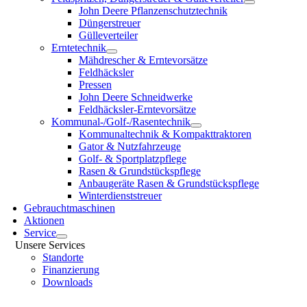
John Deere Pflanzenschutztechnik
Düngerstreuer
Gülleverteiler
Erntetechnik
Mähdrescher & Erntevorsätze
Feldhäcksler
Pressen
John Deere Schneidwerke
Feldhäcksler-Erntevorsätze
Kommunal-/Golf-/Rasentechnik
Kommunaltechnik & Kompakttraktoren
Gator & Nutzfahrzeuge
Golf- & Sportplatzpflege
Rasen & Grundstückspflege
Anbaugeräte Rasen & Grundstückspflege
Winterdienststreuer
Gebrauchtmaschinen
Aktionen
Service
Unsere Services
Standorte
Finanzierung
Downloads