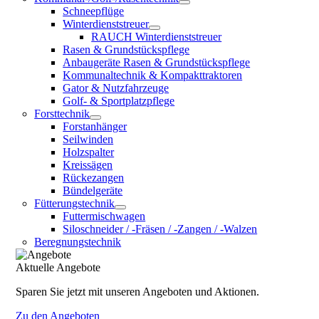
Schneepflüge
Winterdienststreuer
RAUCH Winterdienststreuer
Rasen & Grundstückspflege
Anbaugeräte Rasen & Grundstückspflege
Kommunaltechnik & Kompakttraktoren
Gator & Nutzfahrzeuge
Golf- & Sportplatzpflege
Forsttechnik
Forstanhänger
Seilwinden
Holzspalter
Kreissägen
Rückezangen
Bündelgeräte
Fütterungstechnik
Futtermischwagen
Siloschneider / -Fräsen / -Zangen / -Walzen
Beregnungstechnik
Aktuelle Angebote
Sparen Sie jetzt mit unseren Angeboten und Aktionen.
Zu den Angeboten