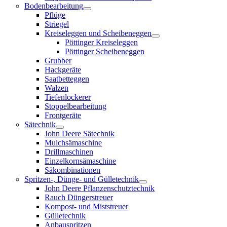
Bodenbearbeitung
Pflüge
Striegel
Kreiseleggen und Scheibeneggen
Pöttinger Kreiseleggen
Pöttinger Scheibeneggen
Grubber
Hackgeräte
Saatbetteggen
Walzen
Tiefenlockerer
Stoppelbearbeitung
Frontgeräte
Sätechnik
John Deere Sätechnik
Mulchsämaschine
Drillmaschinen
Einzelkornsämaschine
Säkombinationen
Spritzen-, Dünge- und Gülletechnik
John Deere Pflanzenschutztechnik
Rauch Düngerstreuer
Kompost- und Miststreuer
Gülletechnik
Anbauspritzen