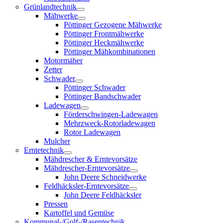
Grünlandtechnik
Mähwerke
Pöttinger Gezogene Mähwerke
Pöttinger Frontmähwerke
Pöttinger Heckmähwerke
Pöttinger Mähkombinationen
Motormäher
Zetter
Schwader
Pöttinger Schwader
Pöttinger Bandschwader
Ladewagen
Förderschwingen-Ladewagen
Mehrzweck-Rotorladewagen
Rotor Ladewagen
Mulcher
Erntetechnik
Mähdrescher & Erntevorsätze
Mähdrescher-Erntevorsätze
John Deere Schneidwerke
Feldhäcksler-Erntevorsätze
John Deere Feldhäcksler
Pressen
Kartoffel und Gemüse
Kommunal-/Golf-/Rasentechnik