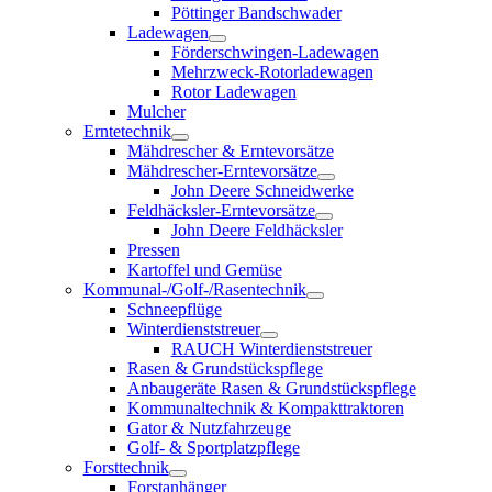
Pöttinger Bandschwader
Ladewagen
Förderschwingen-Ladewagen
Mehrzweck-Rotorladewagen
Rotor Ladewagen
Mulcher
Erntetechnik
Mähdrescher & Erntevorsätze
Mähdrescher-Erntevorsätze
John Deere Schneidwerke
Feldhäcksler-Erntevorsätze
John Deere Feldhäcksler
Pressen
Kartoffel und Gemüse
Kommunal-/Golf-/Rasentechnik
Schneepflüge
Winterdienststreuer
RAUCH Winterdienststreuer
Rasen & Grundstückspflege
Anbaugeräte Rasen & Grundstückspflege
Kommunaltechnik & Kompakttraktoren
Gator & Nutzfahrzeuge
Golf- & Sportplatzpflege
Forsttechnik
Forstanhänger