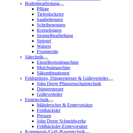
Bodenbearbeitung
Pflüge
Tiefenlockerer
Saatbetteggen
Scheibeneggen
Kreiseleggen
Stoppelbearbeitung
Striegel
Walzen
Frontgeräte
Sätechnik
Einzelkornsämaschine
Mulchsämaschine
Säkombinationen
Feldspritzen, Düngerstreuer & Gülleverteiler
John Deere Pflanzenschutztechnik
Düngerstreuer
Gülleverteiler
Erntetechnik
Mähdrescher & Erntevorsätze
Feldhäcksler
Pressen
John Deere Schneidwerke
Feldhäcksler-Erntevorsätze
Kommunal-/Golf-/Rasentechnik