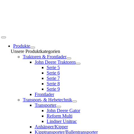
Toggle
Navigation
Produkte
Unsere Produktkategorien
Traktoren & Frontlader
John Deere Traktoren
Serie 5
Serie 6
Serie 7
Serie 8
Serie 9
Frontlader
Transport- & Hebetechnik
Transporter
John Deere Gator
Reform Multi
Lindner Unitrac
Anhänger/Kipper
Kipptransporter/Ballentransporter