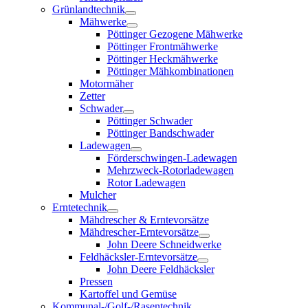
Grünlandtechnik
Mähwerke
Pöttinger Gezogene Mähwerke
Pöttinger Frontmähwerke
Pöttinger Heckmähwerke
Pöttinger Mähkombinationen
Motormäher
Zetter
Schwader
Pöttinger Schwader
Pöttinger Bandschwader
Ladewagen
Förderschwingen-Ladewagen
Mehrzweck-Rotorladewagen
Rotor Ladewagen
Mulcher
Erntetechnik
Mähdrescher & Erntevorsätze
Mähdrescher-Erntevorsätze
John Deere Schneidwerke
Feldhäcksler-Erntevorsätze
John Deere Feldhäcksler
Pressen
Kartoffel und Gemüse
Kommunal-/Golf-/Rasentechnik