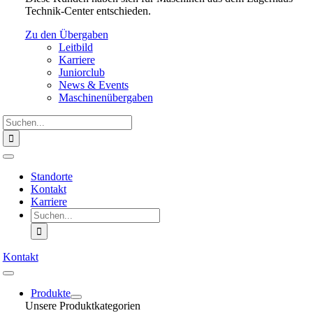
Technik-Center entschieden.
Zu den Übergaben
Leitbild
Karriere
Juniorclub
News & Events
Maschinenübergaben
Suche
nach:
Toggle
Navigation
Standorte
Kontakt
Karriere
Suche
nach:
Kontakt
Toggle
Navigation
Produkte
Unsere Produktkategorien