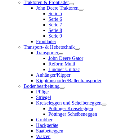
Traktoren & Frontlader
John Deere Traktoren
Serie 5
Serie 6
Serie 7
Serie 8
Serie 9
Frontlader
Transport- & Hebetechnik
Transporter
John Deere Gator
Reform Multi
Lindner Unitrac
Anhänger/Kipper
Kipptransporter/Ballentransporter
Bodenbearbeitung
Pflüge
Striegel
Kreiseleggen und Scheibeneggen
Pöttinger Kreiseleggen
Pöttinger Scheibeneggen
Grubber
Hackgeräte
Saatbetteggen
Walzen