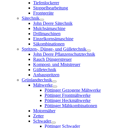
Tiefenlockerer
Stoppelbearbeitung
Frontgeräte
Sätechnik
John Deere Sätechnik
Mulchsämaschine
Drillmaschinen
Einzelkornsämaschine
Säkombinationen
Spritzen-, Dünge- und Gülletechnik
John Deere Pflanzenschutztechnik
Rauch Düngerstreuer
Kompost- und Miststreuer
Gülletechnik
Anbauspritzen
Grünlandtechnik
Mähwerke
Pöttinger Gezogene Mähwerke
Pöttinger Frontmähwerke
Pöttinger Heckmähwerke
Pöttinger Mähkombinationen
Motormäher
Zetter
Schwader
Pöttinger Schwader