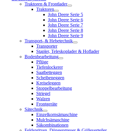
Traktoren & Frontlader
Traktoren
John Deere Serie 5
John Deere Serie 6
John Deere Serie 7
John Deere Serie 8
John Deere Serie 9
Transport- & Hebetechnik
Transporter
Stapler, Teleskoplader & Hoflader
Bodenbearbeitung
Pflüge
Tiefenlockerer
Saatbetteggen
Scheibeneggen
Kreiseleggen
Stoppelbearbeitung
Striegel
Walzen
Frontgeräte
Sätechnik
Einzelkornsämaschine
Mulchsämaschine
Säkombinationen
Feldspritzen, Düngerstreuer & Gülleverteiler