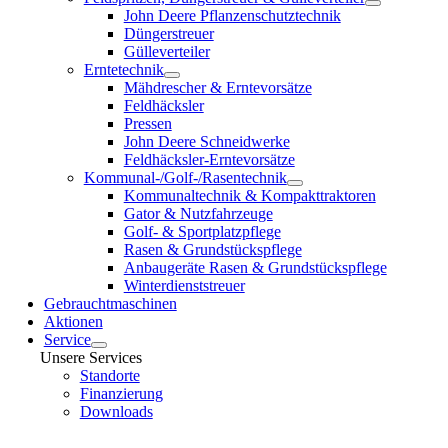
John Deere Pflanzenschutztechnik
Düngerstreuer
Gülleverteiler
Erntetechnik
Mähdrescher & Erntevorsätze
Feldhäcksler
Pressen
John Deere Schneidwerke
Feldhäcksler-Erntevorsätze
Kommunal-/Golf-/Rasentechnik
Kommunaltechnik & Kompakttraktoren
Gator & Nutzfahrzeuge
Golf- & Sportplatzpflege
Rasen & Grundstückspflege
Anbaugeräte Rasen & Grundstückspflege
Winterdienststreuer
Gebrauchtmaschinen
Aktionen
Service
Unsere Services
Standorte
Finanzierung
Downloads