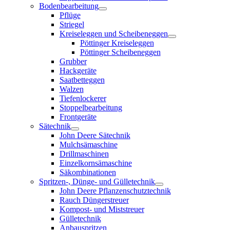
Bodenbearbeitung
Pflüge
Striegel
Kreiseleggen und Scheibeneggen
Pöttinger Kreiseleggen
Pöttinger Scheibeneggen
Grubber
Hackgeräte
Saatbetteggen
Walzen
Tiefenlockerer
Stoppelbearbeitung
Frontgeräte
Sätechnik
John Deere Sätechnik
Mulchsämaschine
Drillmaschinen
Einzelkornsämaschine
Säkombinationen
Spritzen-, Dünge- und Gülletechnik
John Deere Pflanzenschutztechnik
Rauch Düngerstreuer
Kompost- und Miststreuer
Gülletechnik
Anbauspritzen