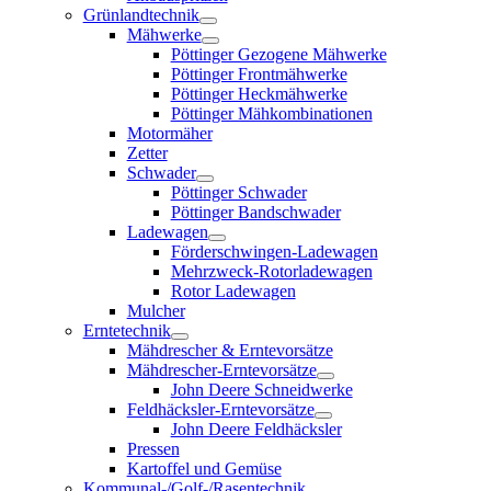
Grünlandtechnik
Mähwerke
Pöttinger Gezogene Mähwerke
Pöttinger Frontmähwerke
Pöttinger Heckmähwerke
Pöttinger Mähkombinationen
Motormäher
Zetter
Schwader
Pöttinger Schwader
Pöttinger Bandschwader
Ladewagen
Förderschwingen-Ladewagen
Mehrzweck-Rotorladewagen
Rotor Ladewagen
Mulcher
Erntetechnik
Mähdrescher & Erntevorsätze
Mähdrescher-Erntevorsätze
John Deere Schneidwerke
Feldhäcksler-Erntevorsätze
John Deere Feldhäcksler
Pressen
Kartoffel und Gemüse
Kommunal-/Golf-/Rasentechnik