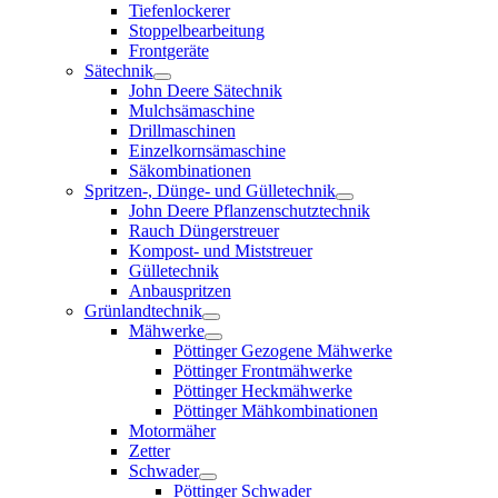
Tiefenlockerer
Stoppelbearbeitung
Frontgeräte
Sätechnik
John Deere Sätechnik
Mulchsämaschine
Drillmaschinen
Einzelkornsämaschine
Säkombinationen
Spritzen-, Dünge- und Gülletechnik
John Deere Pflanzenschutztechnik
Rauch Düngerstreuer
Kompost- und Miststreuer
Gülletechnik
Anbauspritzen
Grünlandtechnik
Mähwerke
Pöttinger Gezogene Mähwerke
Pöttinger Frontmähwerke
Pöttinger Heckmähwerke
Pöttinger Mähkombinationen
Motormäher
Zetter
Schwader
Pöttinger Schwader