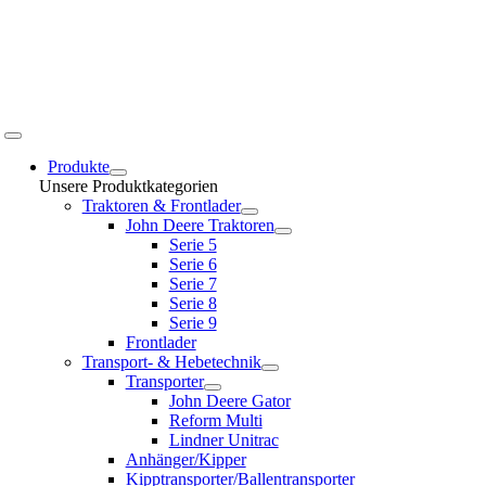
Toggle
Navigation
Produkte
Unsere Produktkategorien
Traktoren & Frontlader
John Deere Traktoren
Serie 5
Serie 6
Serie 7
Serie 8
Serie 9
Frontlader
Transport- & Hebetechnik
Transporter
John Deere Gator
Reform Multi
Lindner Unitrac
Anhänger/Kipper
Kipptransporter/Ballentransporter