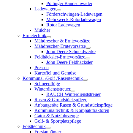
Pöttinger Bandschwader
Ladewagen
Förderschwingen-Ladewagen
Mehrzweck-Rotorladewagen
Rotor Ladewagen
Mulcher
Erntetechnik
Mähdrescher & Erntevorsätze
Mähdrescher-Erntevorsätze
John Deere Schneidwerke
Feldhäcksler-Erntevorsätze
John Deere Feldhäcksler
Pressen
Kartoffel und Gemüse
Kommunal-/Golf-/Rasentechnik
Schneepflüge
Winterdienststreuer
RAUCH Winterdienststreuer
Rasen & Grundstückspflege
Anbaugeräte Rasen & Grundstückspflege
Kommunaltechnik & Kompakttraktoren
Gator & Nutzfahrzeuge
Golf- & Sportplatzpflege
Forsttechnik
Forstanhänger