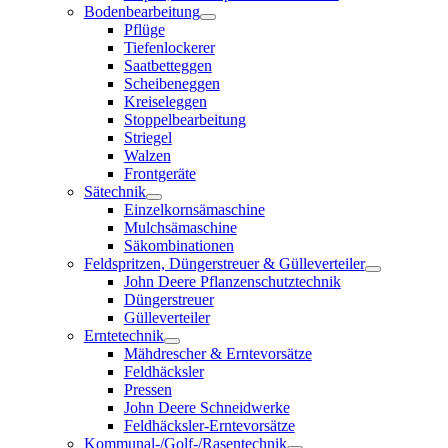
Bodenbearbeitung
Pflüge
Tiefenlockerer
Saatbetteggen
Scheibeneggen
Kreiseleggen
Stoppelbearbeitung
Striegel
Walzen
Frontgeräte
Sätechnik
Einzelkornsämaschine
Mulchsämaschine
Säkombinationen
Feldspritzen, Düngerstreuer & Gülleverteiler
John Deere Pflanzenschutztechnik
Düngerstreuer
Gülleverteiler
Erntetechnik
Mähdrescher & Erntevorsätze
Feldhäcksler
Pressen
John Deere Schneidwerke
Feldhäcksler-Erntevorsätze
Kommunal-/Golf-/Rasentechnik