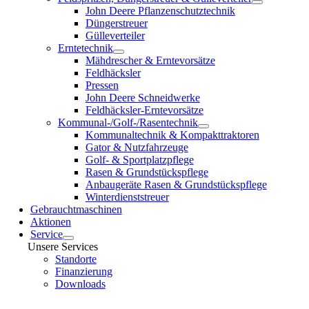
John Deere Pflanzenschutztechnik
Düngerstreuer
Gülleverteiler
Erntetechnik
Mähdrescher & Erntevorsätze
Feldhäcksler
Pressen
John Deere Schneidwerke
Feldhäcksler-Erntevorsätze
Kommunal-/Golf-/Rasentechnik
Kommunaltechnik & Kompakttraktoren
Gator & Nutzfahrzeuge
Golf- & Sportplatzpflege
Rasen & Grundstückspflege
Anbaugeräte Rasen & Grundstückspflege
Winterdienststreuer
Gebrauchtmaschinen
Aktionen
Service
Unsere Services
Standorte
Finanzierung
Downloads