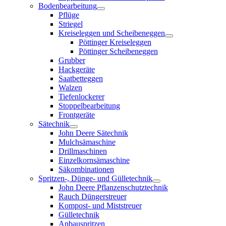
Bodenbearbeitung
Pflüge
Striegel
Kreiseleggen und Scheibeneggen
Pöttinger Kreiseleggen
Pöttinger Scheibeneggen
Grubber
Hackgeräte
Saatbetteggen
Walzen
Tiefenlockerer
Stoppelbearbeitung
Frontgeräte
Sätechnik
John Deere Sätechnik
Mulchsämaschine
Drillmaschinen
Einzelkornsämaschine
Säkombinationen
Spritzen-, Dünge- und Gülletechnik
John Deere Pflanzenschutztechnik
Rauch Düngerstreuer
Kompost- und Miststreuer
Gülletechnik
Anbauspritzen