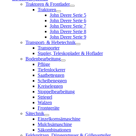
Traktoren & Frontlader
Traktoren
John Deere Serie 5
John Deere Serie 6
John Deere Serie 7
John Deere Serie 8
John Deere Serie 9
Transport- & Hebetechnik
Transporter
Stapler, Teleskoplader & Hoflader
Bodenbearbeitung
Pflüge
Tiefenlockerer
Saatbetteggen
Scheibeneggen
Kreiseleggen
Stoppelbearbeitung
Striegel
Walzen
Frontgeräte
Sätechnik
Einzelkornsämaschine
Mulchsämaschine
Säkombinationen
Feldspritzen, Düngerstreuer & Gülleverteiler