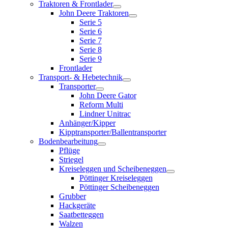
Traktoren & Frontlader
John Deere Traktoren
Serie 5
Serie 6
Serie 7
Serie 8
Serie 9
Frontlader
Transport- & Hebetechnik
Transporter
John Deere Gator
Reform Multi
Lindner Unitrac
Anhänger/Kipper
Kipptransporter/Ballentransporter
Bodenbearbeitung
Pflüge
Striegel
Kreiseleggen und Scheibeneggen
Pöttinger Kreiseleggen
Pöttinger Scheibeneggen
Grubber
Hackgeräte
Saatbetteggen
Walzen