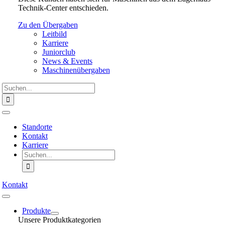
Technik-Center entschieden.
Zu den Übergaben
Leitbild
Karriere
Juniorclub
News & Events
Maschinenübergaben
Suche
nach:
Toggle
Navigation
Standorte
Kontakt
Karriere
Suche
nach:
Kontakt
Toggle
Navigation
Produkte
Unsere Produktkategorien