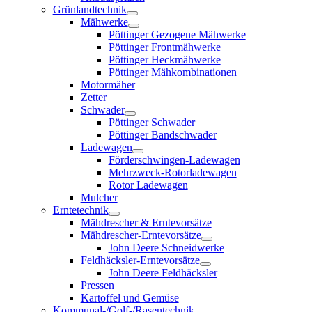
Grünlandtechnik
Mähwerke
Pöttinger Gezogene Mähwerke
Pöttinger Frontmähwerke
Pöttinger Heckmähwerke
Pöttinger Mähkombinationen
Motormäher
Zetter
Schwader
Pöttinger Schwader
Pöttinger Bandschwader
Ladewagen
Förderschwingen-Ladewagen
Mehrzweck-Rotorladewagen
Rotor Ladewagen
Mulcher
Erntetechnik
Mähdrescher & Erntevorsätze
Mähdrescher-Erntevorsätze
John Deere Schneidwerke
Feldhäcksler-Erntevorsätze
John Deere Feldhäcksler
Pressen
Kartoffel und Gemüse
Kommunal-/Golf-/Rasentechnik