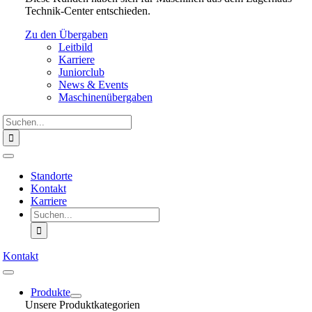
Technik-Center entschieden.
Zu den Übergaben
Leitbild
Karriere
Juniorclub
News & Events
Maschinenübergaben
Suche
nach:
Toggle
Navigation
Standorte
Kontakt
Karriere
Suche
nach:
Kontakt
Toggle
Navigation
Produkte
Unsere Produktkategorien