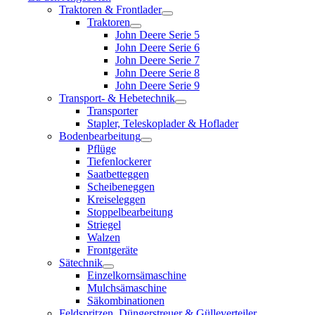
Traktoren & Frontlader
Traktoren
John Deere Serie 5
John Deere Serie 6
John Deere Serie 7
John Deere Serie 8
John Deere Serie 9
Transport- & Hebetechnik
Transporter
Stapler, Teleskoplader & Hoflader
Bodenbearbeitung
Pflüge
Tiefenlockerer
Saatbetteggen
Scheibeneggen
Kreiseleggen
Stoppelbearbeitung
Striegel
Walzen
Frontgeräte
Sätechnik
Einzelkornsämaschine
Mulchsämaschine
Säkombinationen
Feldspritzen, Düngerstreuer & Gülleverteiler