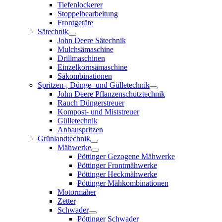
Tiefenlockerer
Stoppelbearbeitung
Frontgeräte
Sätechnik
John Deere Sätechnik
Mulchsämaschine
Drillmaschinen
Einzelkornsämaschine
Säkombinationen
Spritzen-, Dünge- und Gülletechnik
John Deere Pflanzenschutztechnik
Rauch Düngerstreuer
Kompost- und Miststreuer
Gülletechnik
Anbauspritzen
Grünlandtechnik
Mähwerke
Pöttinger Gezogene Mähwerke
Pöttinger Frontmähwerke
Pöttinger Heckmähwerke
Pöttinger Mähkombinationen
Motormäher
Zetter
Schwader
Pöttinger Schwader