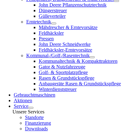
John Deere Pflanzenschutztechnik
Düngerstreuer
Gülleverteiler
Erntetechnik
Mähdrescher & Erntevorsätze
Feldhäcksler
Pressen
John Deere Schneidwerke
Feldhäcksler-Erntevorsätze
Kommunal-/Golf-/Rasentechnik
Kommunaltechnik & Kompakttraktoren
Gator & Nutzfahrzeuge
Golf- & Sportplatzpflege
Rasen & Grundstückspflege
Anbaugeräte Rasen & Grundstückspflege
Winterdienststreuer
Gebrauchtmaschinen
Aktionen
Service
Unsere Services
Standorte
Finanzierung
Downloads