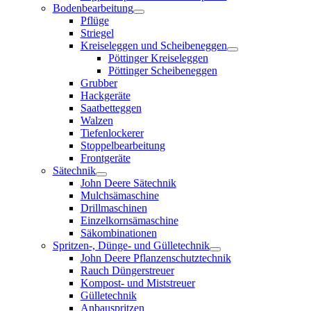
Bodenbearbeitung
Pflüge
Striegel
Kreiseleggen und Scheibeneggen
Pöttinger Kreiseleggen
Pöttinger Scheibeneggen
Grubber
Hackgeräte
Saatbetteggen
Walzen
Tiefenlockerer
Stoppelbearbeitung
Frontgeräte
Sätechnik
John Deere Sätechnik
Mulchsämaschine
Drillmaschinen
Einzelkornsämaschine
Säkombinationen
Spritzen-, Dünge- und Gülletechnik
John Deere Pflanzenschutztechnik
Rauch Düngerstreuer
Kompost- und Miststreuer
Gülletechnik
Anbauspritzen