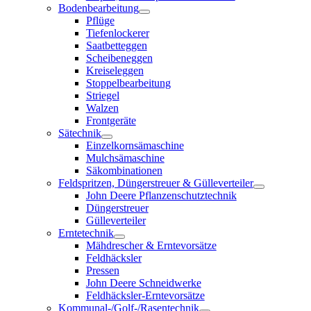
Bodenbearbeitung
Pflüge
Tiefenlockerer
Saatbetteggen
Scheibeneggen
Kreiseleggen
Stoppelbearbeitung
Striegel
Walzen
Frontgeräte
Sätechnik
Einzelkornsämaschine
Mulchsämaschine
Säkombinationen
Feldspritzen, Düngerstreuer & Gülleverteiler
John Deere Pflanzenschutztechnik
Düngerstreuer
Gülleverteiler
Erntetechnik
Mähdrescher & Erntevorsätze
Feldhäcksler
Pressen
John Deere Schneidwerke
Feldhäcksler-Erntevorsätze
Kommunal-/Golf-/Rasentechnik