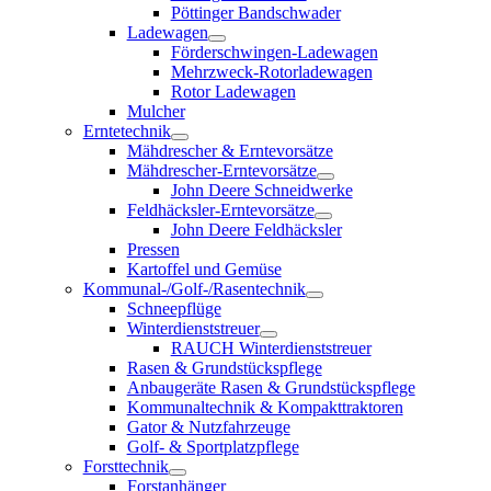
Pöttinger Bandschwader
Ladewagen
Förderschwingen-Ladewagen
Mehrzweck-Rotorladewagen
Rotor Ladewagen
Mulcher
Erntetechnik
Mähdrescher & Erntevorsätze
Mähdrescher-Erntevorsätze
John Deere Schneidwerke
Feldhäcksler-Erntevorsätze
John Deere Feldhäcksler
Pressen
Kartoffel und Gemüse
Kommunal-/Golf-/Rasentechnik
Schneepflüge
Winterdienststreuer
RAUCH Winterdienststreuer
Rasen & Grundstückspflege
Anbaugeräte Rasen & Grundstückspflege
Kommunaltechnik & Kompakttraktoren
Gator & Nutzfahrzeuge
Golf- & Sportplatzpflege
Forsttechnik
Forstanhänger