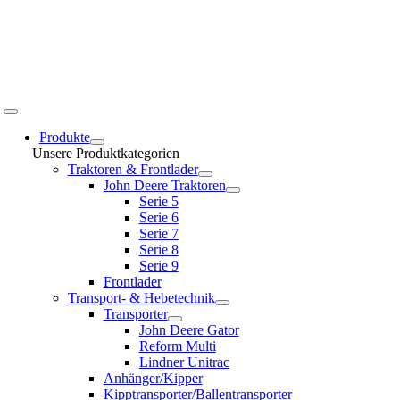
Toggle
Navigation
Produkte
Unsere Produktkategorien
Traktoren & Frontlader
John Deere Traktoren
Serie 5
Serie 6
Serie 7
Serie 8
Serie 9
Frontlader
Transport- & Hebetechnik
Transporter
John Deere Gator
Reform Multi
Lindner Unitrac
Anhänger/Kipper
Kipptransporter/Ballentransporter