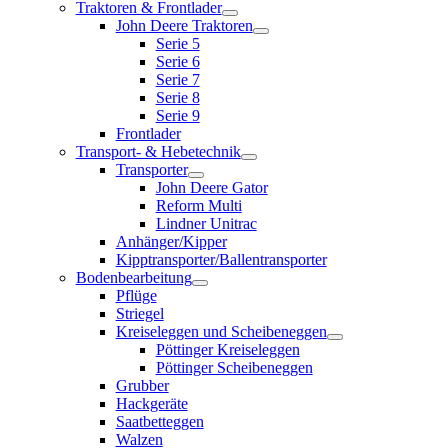
Traktoren & Frontlader
John Deere Traktoren
Serie 5
Serie 6
Serie 7
Serie 8
Serie 9
Frontlader
Transport- & Hebetechnik
Transporter
John Deere Gator
Reform Multi
Lindner Unitrac
Anhänger/Kipper
Kipptransporter/Ballentransporter
Bodenbearbeitung
Pflüge
Striegel
Kreiseleggen und Scheibeneggen
Pöttinger Kreiseleggen
Pöttinger Scheibeneggen
Grubber
Hackgeräte
Saatbetteggen
Walzen