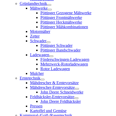
Grünlandtechnik
Mähwerke
Pöttinger Gezogene Mähwerke
Pöttinger Frontmähwerke
Pöttinger Heckmähwerke
Pöttinger Mähkombinationen
Motormäher
Zetter
Schwader
Pöttinger Schwader
Pöttinger Bandschwader
Ladewagen
Förderschwingen-Ladewagen
Mehrzweck-Rotorladewagen
Rotor Ladewagen
Mulcher
Erntetechnik
Mähdrescher & Erntevorsätze
Mähdrescher-Erntevorsätze
John Deere Schneidwerke
Feldhäcksler-Erntevorsätze
John Deere Feldhäcksler
Pressen
Kartoffel und Gemüse
Kommunal-/Golf-/Rasentechnik