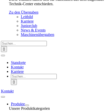
Technik-Center entschieden.
Zu den Übergaben
Leitbild
Karriere
Juniorclub
News & Events
Maschinenübergaben
Suche
nach:
Toggle
Navigation
Standorte
Kontakt
Karriere
Suche
nach:
Kontakt
Toggle
Navigation
Produkte
Unsere Produktkategorien