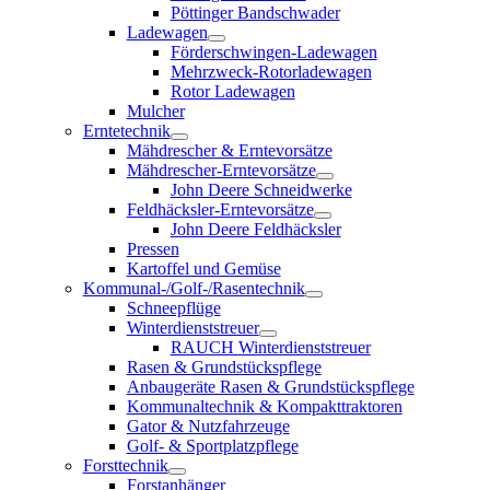
Pöttinger Bandschwader
Ladewagen
Förderschwingen-Ladewagen
Mehrzweck-Rotorladewagen
Rotor Ladewagen
Mulcher
Erntetechnik
Mähdrescher & Erntevorsätze
Mähdrescher-Erntevorsätze
John Deere Schneidwerke
Feldhäcksler-Erntevorsätze
John Deere Feldhäcksler
Pressen
Kartoffel und Gemüse
Kommunal-/Golf-/Rasentechnik
Schneepflüge
Winterdienststreuer
RAUCH Winterdienststreuer
Rasen & Grundstückspflege
Anbaugeräte Rasen & Grundstückspflege
Kommunaltechnik & Kompakttraktoren
Gator & Nutzfahrzeuge
Golf- & Sportplatzpflege
Forsttechnik
Forstanhänger