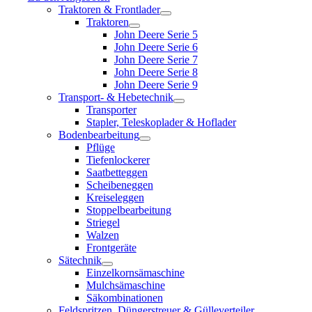
Traktoren & Frontlader
Traktoren
John Deere Serie 5
John Deere Serie 6
John Deere Serie 7
John Deere Serie 8
John Deere Serie 9
Transport- & Hebetechnik
Transporter
Stapler, Teleskoplader & Hoflader
Bodenbearbeitung
Pflüge
Tiefenlockerer
Saatbetteggen
Scheibeneggen
Kreiseleggen
Stoppelbearbeitung
Striegel
Walzen
Frontgeräte
Sätechnik
Einzelkornsämaschine
Mulchsämaschine
Säkombinationen
Feldspritzen, Düngerstreuer & Gülleverteiler