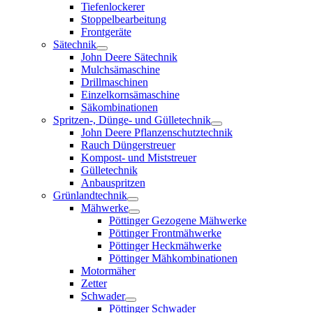
Tiefenlockerer
Stoppelbearbeitung
Frontgeräte
Sätechnik
John Deere Sätechnik
Mulchsämaschine
Drillmaschinen
Einzelkornsämaschine
Säkombinationen
Spritzen-, Dünge- und Gülletechnik
John Deere Pflanzenschutztechnik
Rauch Düngerstreuer
Kompost- und Miststreuer
Gülletechnik
Anbauspritzen
Grünlandtechnik
Mähwerke
Pöttinger Gezogene Mähwerke
Pöttinger Frontmähwerke
Pöttinger Heckmähwerke
Pöttinger Mähkombinationen
Motormäher
Zetter
Schwader
Pöttinger Schwader