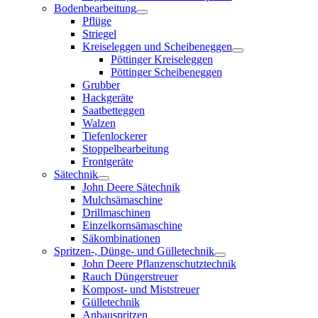
Bodenbearbeitung
Pflüge
Striegel
Kreiseleggen und Scheibeneggen
Pöttinger Kreiseleggen
Pöttinger Scheibeneggen
Grubber
Hackgeräte
Saatbetteggen
Walzen
Tiefenlockerer
Stoppelbearbeitung
Frontgeräte
Sätechnik
John Deere Sätechnik
Mulchsämaschine
Drillmaschinen
Einzelkornsämaschine
Säkombinationen
Spritzen-, Dünge- und Gülletechnik
John Deere Pflanzenschutztechnik
Rauch Düngerstreuer
Kompost- und Miststreuer
Gülletechnik
Anbauspritzen