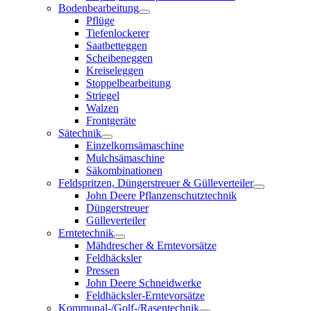
Bodenbearbeitung
Pflüge
Tiefenlockerer
Saatbetteggen
Scheibeneggen
Kreiseleggen
Stoppelbearbeitung
Striegel
Walzen
Frontgeräte
Sätechnik
Einzelkornsämaschine
Mulchsämaschine
Säkombinationen
Feldspritzen, Düngerstreuer & Gülleverteiler
John Deere Pflanzenschutztechnik
Düngerstreuer
Gülleverteiler
Erntetechnik
Mähdrescher & Erntevorsätze
Feldhäcksler
Pressen
John Deere Schneidwerke
Feldhäcksler-Erntevorsätze
Kommunal-/Golf-/Rasentechnik