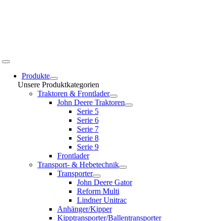
Toggle
Navigation
Produkte
Unsere Produktkategorien
Traktoren & Frontlader
John Deere Traktoren
Serie 5
Serie 6
Serie 7
Serie 8
Serie 9
Frontlader
Transport- & Hebetechnik
Transporter
John Deere Gator
Reform Multi
Lindner Unitrac
Anhänger/Kipper
Kipptransporter/Ballentransporter