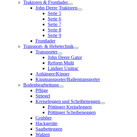
Traktoren & Frontlader
John Deere Traktoren
Serie 5
Serie 6
Serie 7
Serie 8
Serie 9
Frontlader
Transport- & Hebetechnik
Transporter
John Deere Gator
Reform Multi
Lindner Unitrac
Anhänger/Kipper
Kipptransporter/Ballentransporter
Bodenbearbeitung
Pflüge
Striegel
Kreiseleggen und Scheibeneggen
Pöttinger Kreiseleggen
Pöttinger Scheibeneggen
Grubber
Hackgeräte
Saatbetteggen
Walzen