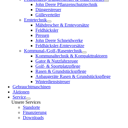
John Deere Pflanzenschutztechnik
Düngerstreuer
Gülleverteiler
Erntetechnik
Mähdrescher & Erntevorsätze
Feldhäcksler
Pressen
John Deere Schneidwerke
Feldhäcksler-Erntevorsätze
Kommunal-/Golf-/Rasentechnik
Kommunaltechnik & Kompakttraktoren
Gator & Nutzfahrzeuge
Golf- & Sportplatzpflege
Rasen & Grundstückspflege
Anbaugeräte Rasen & Grundstückspflege
Winterdienststreuer
Gebrauchtmaschinen
Aktionen
Service
Unsere Services
Standorte
Finanzierung
Downloads